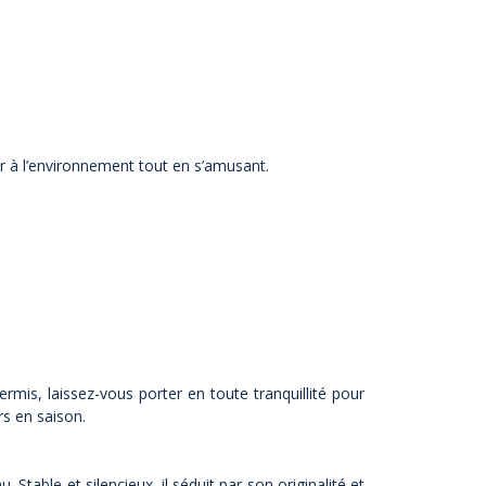
r à l’environnement tout en s’amusant.
ermis, laissez-vous porter en toute tranquillité pour
s en saison.
. Stable et silencieux, il séduit par son originalité et