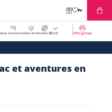
Fr
e
Jeux d'aventures
Bien être
Insolite 🤩
ULM
Offre groupe
lac et aventures en