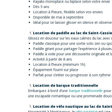
Kayaks monoplace ou biplace selon votre envie
Dès 5 ans
Location à l’heure, flexible selon vos envies
Disponible de mai à septembre
Idéal pour se laisser glisser en silence et observ
Location de paddle au lac de Saint-Cassi
Glissez en douceur sur les eaux calmes du lac avec u
Paddle classique pour une sortie solo zen ou spo
Paddle géant pour partager l’expérience à plusie
Paddle à voile pour une découverte originale et 
Activité à partir de 8 ans
Location à l’heure (minimum 1h)
Équipement fourni sur place
Parfait pour s’initier ou progresser à son rythme
Location de barque traditionnelle
Embarquez à bord d’une
barque traditionnelle
pour 
une escapade romantique ou une promenade douce à p
Location de vélo nautique au lac de Sain
Nouveauté à Montauroux, le
vélo nautique
est une a