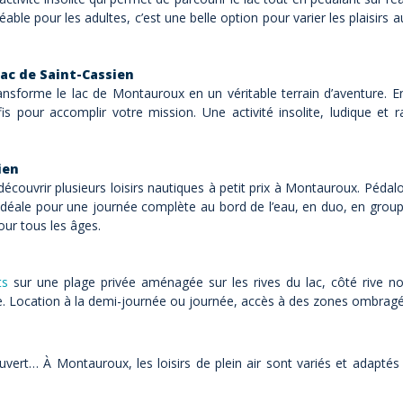
gréable pour les adultes, c’est une belle option pour varier les plaisirs 
lac de Saint-Cassien
ansforme le lac de Montauroux en un véritable terrain d’aventure. E
s pour accomplir votre mission. Une activité insolite, ludique et 
ien
découvrir plusieurs loisirs nautiques à petit prix à Montauroux. Péda
e, idéale pour une journée complète au bord de l’eau, en duo, en gro
pour tous les âges.
n
ts
sur une plage privée aménagée sur les rives du lac, côté rive nor
. Location à la demi-journée ou journée, accès à des zones ombragée
uvert… À Montauroux, les loisirs de plein air sont variés et adaptés 