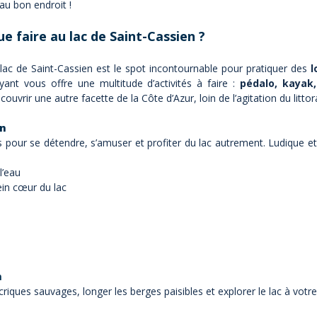
au bon endroit !
e faire au lac de Saint-Cassien ?
c de Saint-Cassien est le spot incontournable pour pratiquer des
l
ant vous offre une multitude d’activités à faire :
pédalo, kayak,
couvrir une autre facette de la Côte d’Azur, loin de l’agitation du littora
en
es pour se détendre, s’amuser et profiter du lac autrement. Ludique e
l’eau
ein cœur du lac
n
s criques sauvages, longer les berges paisibles et explorer le lac à v