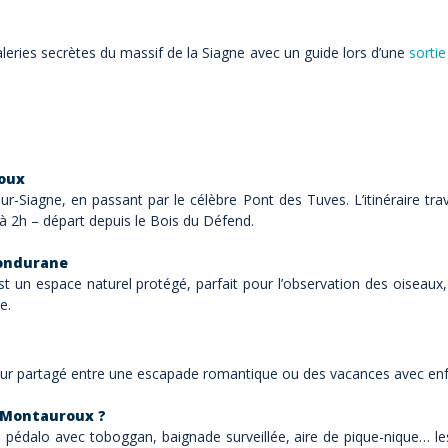
aleries secrètes du massif de la Siagne avec un guide lors d’une
sortie
oux
sur-Siagne, en passant par le célèbre Pont des Tuves. L’itinéraire tr
 à 2h – départ depuis le Bois du Défend.
Fondurane
t un espace naturel protégé, parfait pour l’observation des oiseaux,
e.
ur partagé entre une escapade romantique ou des vacances avec enfant
à Montauroux ?
dalo avec toboggan, baignade surveillée, aire de pique-nique… les p