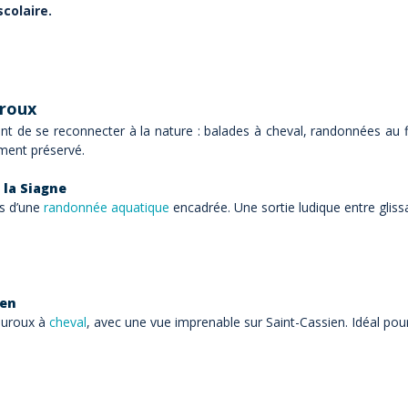
scolaire.
roux
nt de se reconnecter à la nature : balades à cheval, randonnées au f
ment préservé.
 la Siagne
rs d’une
randonnée aquatique
encadrée. Une sortie ludique entre gli
ien
auroux à
cheval
,
avec une vue imprenable sur Saint-Cassien. Idéal pour