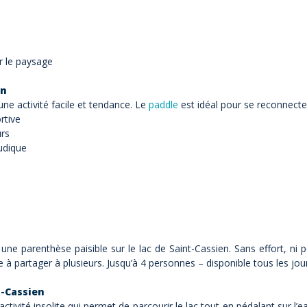
er le paysage
en
ne activité facile et tendance. Le
paddle
est idéal pour se reconnecte
rtive
urs
ludique
une parenthèse paisible sur le lac de Saint-Cassien. Sans effort, ni p
artager à plusieurs. Jusqu’à 4 personnes – disponible tous les jour
t-Cassien
ctivité insolite qui permet de parcourir le lac tout en pédalant sur l’eau