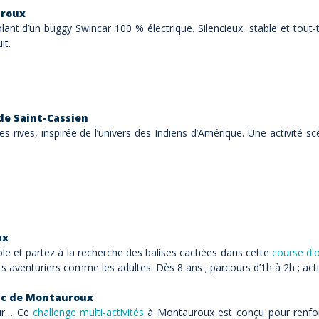
uroux
lant d’un buggy
Swincar
100 % électrique. Silencieux, stable et tout-
it.
 de Saint-Cassien
s rives, inspirée de l’univers des Indiens d’Amérique. Une activité s
ux
le et partez à la recherche des balises cachées dans cette
course d'o
tits aventuriers comme les adultes. Dès 8 ans ; parcours d’1h à 2h ; 
lac de Montauroux
eur… Ce
challenge multi-activités
à Montauroux est conçu pour renforc