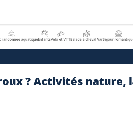
t randonnée aquatique
Enfants
Vélo et VTT
Balade à cheval Var
Séjour romantiqu
oux ? Activités nature, 