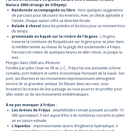
Natura 2000 (étangs de Villepey)
Randonnée accompagnée
ou libre
: Voici quelques suggestions
de parcours pour découvrir les environs. Avec un climat agréable à
l'année, chaque saison offre sa diversité florale.
Balade à cheval
dans les pinèdes et les bois pour un moment hors
du temps.
promenade en kayak sur la rivière de l'Argens
: L'Argens,
traverse la commune de Roquebrune sur Argens pour se jeter dans
la méditerrannée au niveau de la plage des esclamandes à Fréjus.
Parcours en rivière de quelques heures en aller retour, et jusque la
mer.
Plongez dans 2000 ans d’histoire
Fondée par Jules César en 49 av. J.-C., Fréjus fut une puissante colonie
romaine, port militaire et centre économique florissant de la Gaule. Son
port, ses thermes et ses monuments impressionnants témoignent
encore de sa grandeur antique. En flânant dans ses rues, vous
trouverez les traces de leur passage ou vous pourrez en profiter pour
aller visiter un de ses monuments emblématiques.
À ne pas manquer à Fréjus :
Les Arènes de Fréjus
: amphithéâtre romain pouvant accueillir 10
000 spectateurs. Il sert aujourd'hui à de nombreux concerts en plein
air en saison estivale.
L’Aqueduc
: impressionnante œuvre d’ingénierie hydraulique, il