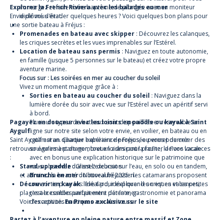
Explorez la French Riviera avec les balades en mer
immergez et faire votre baptême de plongée avec un moniteur
Envie de vous évader quelques heures ? Voici quelques bon plans pour
diplômé d'état.
une sortie bateau à Fréjus :
Promenades en bateau avec skipper
: Découvrez les calanques,
les criques secrètes et les vues imprenables sur l’Estérel.
Location de bateau sans permis
: Naviguez en toute autonomie,
en famille (jusque 5 personnes sur le bateau) et créez votre propre
aventure marine.
Focus sur :
Les soirées en mer au coucher du soleil
Vivez un moment magique grâce à :
Sorties en bateau au coucher du soleil
:
Naviguez dans la
lumière dorée du soir avec vue sur l’Estérel avec un apéritif servi
à bord.
Pagayez en douceur avec les loisirs en paddle ou kayak à Saint
Plusieurs types de bateaux sont disponibles er réservable en
Aygulf
ligne sur notre site selon votre envie, en voilier, en bateau ou en
Saint Aygulf est un quartier balnéaire de Fréjus, ou vous pourrez
catamaran. Chaque expérience proposée permet de créer des
retrouver également de nombreux loisirs pour profiter de vos vacances
souvenirs à partager, tout en admirant la faune, la flore locale
:
avec en bonus une explication historique sur le patrimoine que
Stand-up paddle
vous observez durant l'excursion.
:
Glissez debout sur l’eau, en solo ou en tandem,
et admirez la beauté du littoral fréjussien.
Brunchs en mer
: Nouveauté 2025 : les catamarans proposent
Découvrir en kayak
une sortie pour les lève tard, idéal quand on est en vacances,
: Idéal pour explorer les criques et les petites
plages accessibles uniquement par la mer.
c'est le combo parfait entre détente, gastronomie et panorama
Voir les activités nautiques aux alentours
d’exception.
En Promo exclusive sur le site
Partez à l’aventure en pleine nature entre massif et Zone