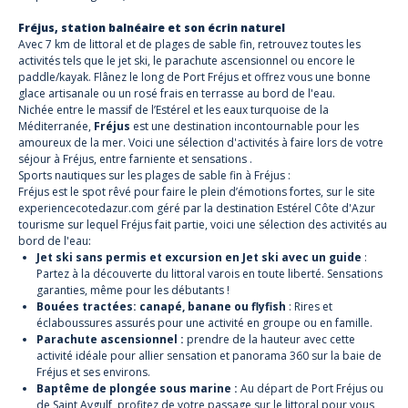
Fréjus, station balnéaire et son écrin naturel
Avec 7 km de littoral et de plages de sable fin, retrouvez toutes les
activités tels que le jet ski, le parachute ascensionnel ou encore le
paddle/kayak. Flânez le long de Port Fréjus et offrez vous une bonne
glace artisanale ou un rosé frais en terrasse au bord de l'eau.
Nichée entre le massif de l’Estérel et les eaux turquoise de la
Méditerranée,
Fréjus
est une destination incontournable pour les
amoureux de la mer. Voici une sélection d'activités à faire lors de votre
séjour à Fréjus, entre farniente et sensations .
Sports nautiques sur les plages de sable fin à Fréjus :
Fréjus est le spot rêvé pour faire le plein d’émotions fortes, sur le site
experiencecotedazur.com
géré par la destination Estérel Côte d'Azur
tourisme sur lequel Fréjus fait partie, voici une sélection des activités au
bord de l'eau:
Jet ski sans permi
s et
excursion en Jet ski avec un guide
:
Partez à la découverte du littoral varois en toute liberté. Sensations
garanties, même pour les débutants !
Bouées tractées:
canapé, banane ou flyfish
: Rires et
éclaboussures assurés pour une activité en groupe ou en famille.
Parachute ascensionnel
:
prendre de la hauteur avec cette
activité idéale pour allier sensation et panorama 360 sur la baie de
Fréjus et ses environs.
Baptême de plongée sous marine
:
Au départ de Port Fréjus ou
de Saint Aygulf, profitez de votre passage sur le littoral pour vous