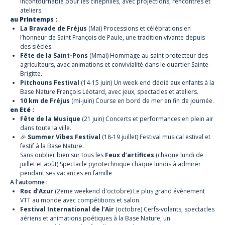
incontournable pour les cinéphiles, avec projections, rencontres et
ateliers.
au Printemps :
La Bravade de Fréjus
(Mai) Processions et célébrations en
l’honneur de Saint François de Paule, une tradition vivante depuis
des siècles.
Fête de la Saint-Pons
(Mmai) Hommage au saint protecteur des
agriculteurs, avec animations et convivialité dans le quartier Sainte-
Brigitte.
Pitchouns Festival
(14-15 juin) Un week-end dédié aux enfants à la
Base Nature François Léotard, avec jeux, spectacles et ateliers.
10 km de Fréjus
(mi-juin) Course en bord de mer en fin de journée.
en Eté :
Fête de la Musique
(21 juin) Concerts et performances en plein air
dans toute la ville.
🎉
Summer Vibes Festival
(18-19 juillet) Festival musical estival et
festif à la Base Nature.
Sans oublier bien sur tous les
Feux d’artifices
(chaque lundi de
juillet et août) Spectacle pyrotechnique chaque lundis à admirer
pendant ses vacances en famille
A l'automne :
Roc d’Azur
(2eme weekend d'octobre) Le plus grand événement
VTT au monde avec compétitions et salon.
Festival International de l’Air
(octobre) Cerfs-volants, spectacles
aériens et animations poétiques à la Base Nature, un