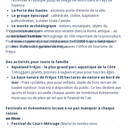
remontait à l'époque jusqu'au village de Mons dans le Pays de
Fayence.
La Porte des Gaules
: ancienne porte d’entrée de la ville.
Le groupe épiscopal
: cathédrale, cloître, baptistère
paléochrétien, à visiter toute l'année.
Le musée archéologique
: statues, mosaïques, objets du
Fréjus vous invite à une immersion vivante dans la Rome antique… au
quotidien antique.
cœur de la Côte d’Azur !
Le vivier romain
: témoignage du rôle important de la pisciculture.
Pour mieux apprendre sur cette partie de l'histoire qui a fait Fréjus,
Bassin et vivier à poissons découvert en 2008 !(visite uniquement
profitez d'une visite guidée historique avec l'office de tourisme de
avec l'office de tourisme de Fréjus)
Fréjus
Des activités pour toute la famille
Aqualand Fréjus - le plus grand parc aquatique de la Côte
:
Toboggans géants, piscines à vagues et jeux pour tous les âges.
La base nature de Fréjus 135 hectares de nature au bord de
mer :
Piste cyclables, jeux pour enfants, stade de foot, terrain de
basket outdoor, tout est à disposition du public. Ce lieu destiné aux
sports et loisirs accueille chaque année de nombreux événements
musicaux ou de plein air tel que le Festival de l'air.
Festivals et événements locaux à ne pas manquer à chaque
saison
en Hiver :
Festival du Court-Métrage
(Mars) Un rendez-vous