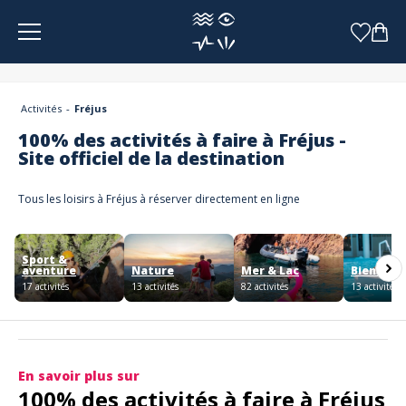
Panneau de gestion des cookies
Activités
Fréjus
100% des activités à faire à Fréjus -
Site officiel de la destination
Tous les loisirs à Fréjus à réserver directement en ligne
Sport &
aventure
Nature
Mer & Lac
Bien être
17 activités
13 activités
82 activités
13 activités
En savoir plus sur
100% des activités à faire à Fréjus