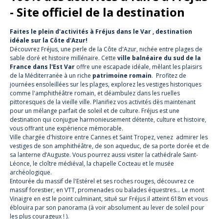
- Site officiel de la destination
Faites le plein d'activités à Fréjus dans le Var , destination
idéale sur la Côte d'Azur!
Découvrez Fréjus, une perle de la Côte d'Azur, nichée entre plages de
sable doré et histoire millénaire. Cette
ville balnéaire du sud de la
France dans l'Est Var
offre une escapade idéale, mêlant les plaisirs
de la Méditerranée à un riche
patrimoine romain
. Profitez de
journées ensoleillées sur les plages, explorez les vestiges historiques
comme l'amphithéâtre romain, et déambulez dans les ruelles
pittoresques de la vieille ville. Planifiez vos activités dès maintenant
pour un mélange parfait de soleil et de culture. Fréjus est une
destination qui conjugue harmonieusement détente, culture et histoire,
vous offrant une expérience mémorable.
Ville chargée d'histoire entre Cannes et Saint Tropez, venez admirer les
vestiges de son amphithéâtre, de son aqueduc, de sa porte dorée et de
sa lanterne d’Auguste. Vous pourrez aussi visiter la
cathédrale Saint-
Léonce
,
le cloître médiéval
,
la chapelle Cocteau
et
le musée
archéologique.
Entourée du massif de l'Estérel et ses roches rouges, découvrez ce
massif forestier, en VTT, promenades ou balades équestres...
Le mont
Vinaigre
en est le point culminant, situé sur Fréjus il atteint 618m et vous
éblouira par son panorama (à voir absolument au lever de soleil pour
les plus courageux ! ).