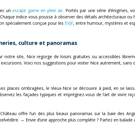
vec un
escape game en plein air
. Portés par une série d’énigmes, v
r. Chaque indice vous pousse à observer des détails architecturaux ou
sion spécialement conçue pour les
EVJF
, entre humour, mystères et esp
lâneries, culture et panoramas
r notre site, Nice regorge de loisirs gratuites ou accessibles libr
 excursions. Voici nos suggestions pour visiter Nice autrement, sans 
ses places ombragées, le Vieux-Nice se découvre à pied, en se laissan
bservez les façades typiques et imprégnez-vous de l’art de vivre n
u Château offre l’un des plus beaux panoramas sur la baie des Ang
 belvédère. → Envie d’une approche plus complète ? Partez en balade a