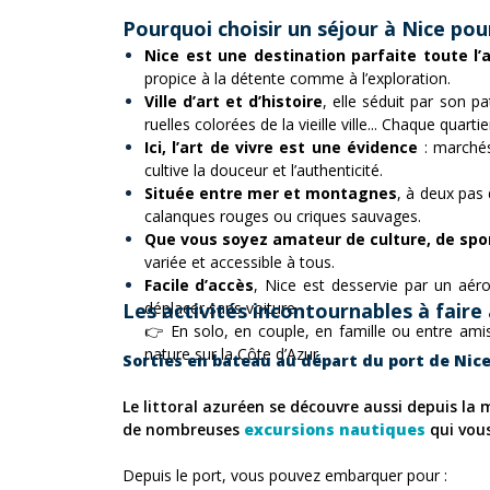
Pourquoi choisir un séjour à Nice pou
Nice est une destination parfaite toute l’
propice à la détente comme à l’exploration.
Ville d’art et d’histoire
, elle séduit par son 
ruelles colorées de la vieille ville... Chaque quar
Ici, l’art de vivre est une évidence
: marchés
cultive la douceur et l’authenticité.
Située entre mer et montagnes
, à deux pas 
calanques rouges ou criques sauvages.
Que vous soyez amateur de culture, de spor
variée et accessible à tous.
Facile d’accès
, Nice est desservie par un aér
Les activités incontournables à faire
déplacer sans voiture.
👉 En solo, en couple, en famille ou entre ami
nature sur la Côte d’Azur.
Sorties en bateau au départ du port de Nic
Le littoral azuréen se découvre aussi depuis la 
de nombreuses
excursions nautiques
qui vou
Depuis le port, vous pouvez embarquer pour :