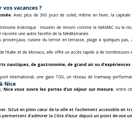
r vos vacances ?
année
. Avec plus de 300 jours de soleil, même en hiver, la capitale
patrimoine éclectique : musées de renom comme le MAMAC ou le musé
tier raconte une autre facette de la Méditerranée.
 provençaux, cuisine du terroir en terrasse, plage à quelques pas, 
de l’Italie et de Monaco, elle offre un accès rapide à de nombreuses 
ts nautiques, de gastronomie, de grand air ou d’expériences 
oport international, une gare TGV, un réseau de tramway performa
 à Nice
s,
Nice vous ouvre les portes d’un séjour sur mesure
, entre c
e
mer. Situé en plein cœur de la ville et facilement accessible en 
s permettent d’admirer la Côte d’Azur depuis un point de vue un