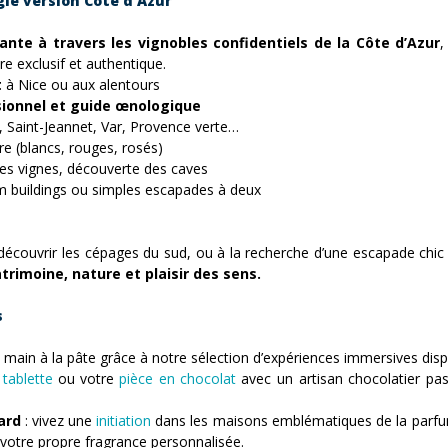
gie version Côte d’Azur
ante à travers les vignobles confidentiels de la Côte d’Azur
,
re exclusif et authentique.
t
à Nice ou aux alentours
ionnel et guide œnologique
, Saint-Jeannet, Var, Provence verte…
ire (blancs, rouges, rosés)
les vignes, découverte des caves
m buildings ou simples escapades à deux
écouvrir les cépages du sud, ou à la recherche d’une escapade chic 
imoine, nature et plaisir des sens.
s
 la main à la pâte grâce à notre sélection d’expériences immersives dis
 tablette
ou votre
pièce en chocolat
avec un artisan chocolatier p
ard
: vivez une
initiation
dans les maisons emblématiques de la parfu
 votre propre fragrance personnalisée.