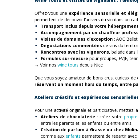
Wine Tours et visites de vignobles : l’œnolo
Offrez-vous une
expérience sensorielle et élég
permettent de découvrir l’univers du vin dans un cad
Transport inclus depuis votre hébergemen
Accompagnement par un chauffeur profess
Visites de domaines d’exception
: AOC Bellet
Dégustations commentées
de vins du territo
Rencontres avec les vignerons
, balade dans 
Formules sur-mesure
pour groupes, EVJF, tea
→ Voir nos
wine tours
depuis Nice
Que vous soyez amateur de bons crus, curieux de d
réservent un moment hors du temps, entre patr
Ateliers créatifs et expériences sensorielle
Pour une activité originale et participative, mettez
Ateliers de chocolaterie
: créez votre
propre
entre les parents et les enfants ou entre amis.
Création de parfum à Grasse ou chez Molin
comme aux
enfants
permettent de repartir avec