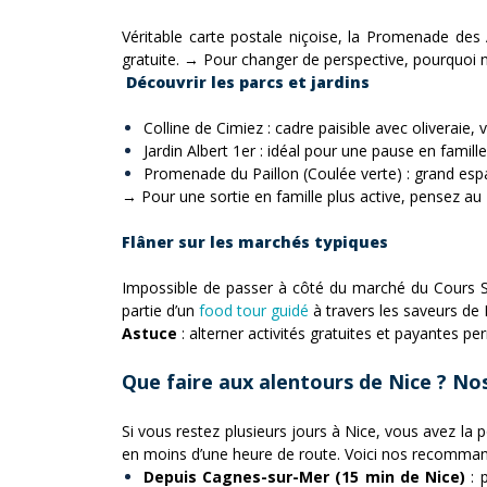
Véritable carte postale niçoise, la Promenade des 
gratuite. → Pour changer de perspective, pourquoi n
Découvrir les parcs et jardins
Colline de Cimiez : cadre paisible avec oliveraie,
Jardin Albert 1er : idéal pour une pause en famille
Promenade du Paillon (Coulée verte) : grand espac
→ Pour une sortie en famille plus active, pensez au
Flâner sur les marchés typiques
Impossible de passer à côté du marché du Cours Saley
partie d’un
food tour guidé
à travers les saveurs de 
Astuce
: alterner activités gratuites et payantes p
Que faire aux alentours de Nice ? Nos
Si vous restez plusieurs jours à Nice, vous avez la p
en moins d’une heure de route. Voici nos recomman
Depuis Cagnes-sur-Mer (15 min de Nice)
: 