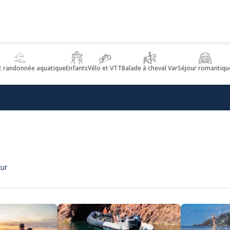
t randonnée aquatique
Enfants
Vélo et VTT
Balade à cheval Var
Séjour romantiqu
zur