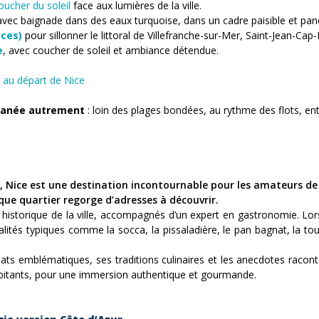
oucher du soleil
face aux lumières de la ville.
avec baignade dans des eaux turquoise, dans un cadre paisible et pa
aces)
pour sillonner le littoral de Villefranche-sur-Mer, Saint-Jean-Cap
e
, avec coucher de soleil et ambiance détendue.
u au départ de Nice
rranée autrement
: loin des plages bondées, au rythme des flots, ent
ce est une destination incontournable pour les amateurs de save
aque quartier regorge d’adresses à découvrir.
istorique de la ville, accompagnés d’un expert en gastronomie. Lors 
alités typiques comme la socca, la pissaladière, le pan bagnat, la to
 plats emblématiques, ses traditions culinaires et les anecdotes rac
abitants, pour une immersion authentique et gourmande.