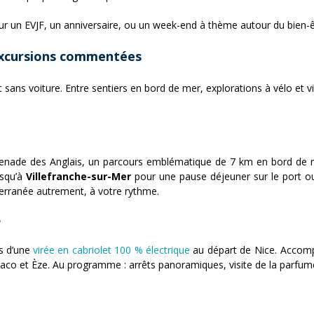
our un EVJF, un anniversaire, ou un week-end à thème autour du bien-êt
 excursions commentées
 sans voiture. Entre sentiers en bord de mer, explorations à vélo et 
menade des Anglais, un parcours emblématique de 7 km en bord de m
usqu’à
Villefranche-sur-Mer
pour une pause déjeuner sur le port ou 
terranée autrement, à votre rythme.
e
s d’une
virée en cabriolet 100 % électrique
au départ de Nice. Accom
naco et Èze. Au programme : arrêts panoramiques, visite de la parfum