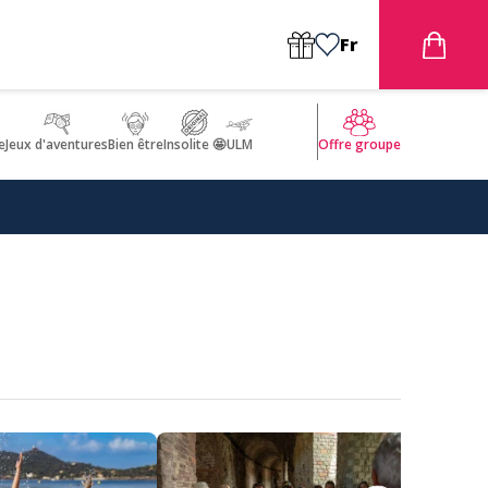
Fr
e
Jeux d'aventures
Bien être
Insolite 🤩
ULM
Offre groupe