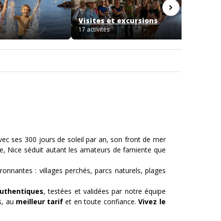
Visites et excursions
Insolit
17 activités
2 activit
Avec ses 300 jours de soleil par an, son front de mer
e, Nice séduit autant les amateurs de farniente que
onnantes : villages perchés, parcs naturels, plages
authentiques
, testées et validées par notre équipe
s, au
meilleur tarif
et en toute confiance.
Vivez le