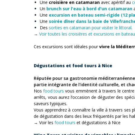
Une
croisière en catamaran
avec apéritif au
c
Un
brunch sur l'eau à bord d'un catamaran
Une
excursion en bateau semi-rigide (12 pl
Une
soirée dîner dans la baie de Villefranch
Des
sorties en catamaran pour visiter le littoral
.
→
Voir toutes les croisières et excursions en batea
Ces excursions sont idéales pour
vivre la Médite
Dégustations et food tours à Nice
Réputée pour sa gastronomie méditerranéenne, Ni
partie intégrante de l'identité culturelle, et ch
Nos
food tours
vous emmènent à travers le centre h
arrêts, vous aurez l’occasion de déguster des spéci
saveurs typiques.
Vous apprendrez à connaître la ville à travers ses
de dégustation dans des lieux fréquentés par les h
→ Voir les
food tours
et dégustations à Nice