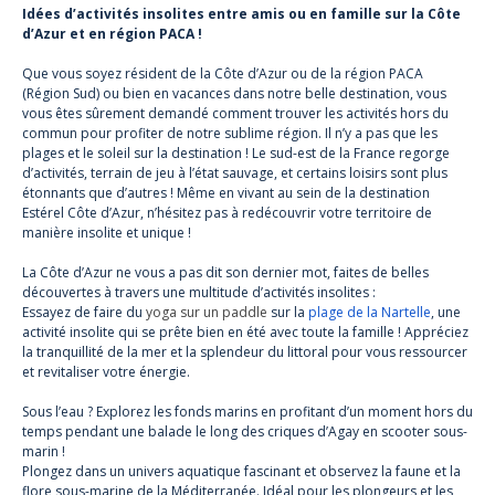
Idées d’activités insolites entre amis ou en famille sur la Côte
d’Azur et en région PACA !
Que vous soyez résident de la Côte d’Azur ou de la région PACA
(Région Sud) ou bien en vacances dans notre belle destination, vous
vous êtes sûrement demandé comment trouver les activités hors du
commun pour profiter de notre sublime région. Il n’y a pas que les
plages et le soleil sur la destination ! Le sud-est de la France regorge
d’activités, terrain de jeu à l’état sauvage, et certains loisirs sont plus
étonnants que d’autres ! Même en vivant au sein de la destination
Estérel Côte d’Azur, n’hésitez pas à redécouvrir votre territoire de
manière insolite et unique !
La Côte d’Azur ne vous a pas dit son dernier mot, faites de belles
découvertes à travers une multitude d’activités insolites :
Essayez de faire du
yoga sur un paddle
sur la
plage de la Nartelle
, une
activité insolite qui se prête bien en été avec toute la famille ! Appréciez
la tranquillité de la mer et la splendeur du littoral pour vous ressourcer
et revitaliser votre énergie.
Sous l’eau ? Explorez les fonds marins en profitant d’un moment hors du
temps pendant une balade le long des criques d’Agay en scooter sous-
marin !
Plongez dans un univers aquatique fascinant et observez la faune et la
flore sous-marine de la Méditerranée. Idéal pour les plongeurs et les