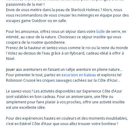
passionnés de la mer !
Envie de vous mettre dans la peau de Sherlock Holmes ? Alors, nous
vous recommandons de vous creuser les méninges en équipe pour des
escapes game Outdoor ou en salle.
Pour les amoureux, offrez vous un séjour dans votre
bulle
de verre, en
intimité, au cœur de la nature. Choisissez ce séjour insolite qui vous
coupera de la routine quotidienne.
Prenez de la hauteur et sentez-vous comme le roi ou la reine du monde
! Volez au-dessus de l'eau grâce à un flyboard, cadeau idéal à offrir à
Nöel.
Jouer a
ux aventuriers en faisant un rallye aventure en pleine nature…
Pour pimenter le tout, partez en
excursion en bateau
et explorez tel
Robinson Crusoé les criques sauvages cachées sur la Côte d’Azur…
Le saviez-vous ? Les activités disponibles sur Experience Côte d’Azur
sont valables en bon cadeau. Pour un anniversaire, une fête ou
simplement pour faire plaisir à vos proches, offrir une activité insolite
est une excellente idée.
Pour des expériences hautes en couleurs et des moments inoubliables,
c’est en Estérel Côte d’Azur que vous allez trouver votre bonheur !