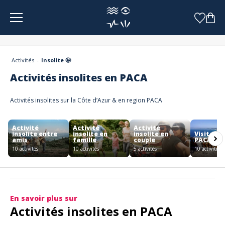
Panneau de gestion des cookies
Activités
Insolite 🤩
Activités insolites en PACA
Activités insolites sur la Côte d’Azur & en region PACA
Activité
Activité
Activité
insolite entre
insolite en
insolite en
Visite ins
amis
famille
couple
PACA
10 activités
10 activités
5 activités
10 activités
En savoir plus sur
Activités insolites en PACA