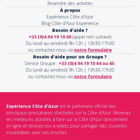
Revendre des activités
À propos
Expérience Côte d'Azur
Blog Côte d'Azur Experience
Besoin d'aide ?
+33 (0)4 94 19 10 60
(appel non surtaxé)
Du lundi au vendredi 9h-12h | 13h30-17h30
ou contactez-nous via
notre formulaire
Besoin d'aide pour un Groupe ?
Service Groupe :
+33 (0)4 94 19 10 64 ou 65
Du lundi au vendredi 9h-12h | 13h30-17h30
ou contactez-nous via
notre formulaire
Expérience Côte d'Azur
est le partenaire officiel des
principaux prestataires d'activités sur la Côte d'Azur. Réservez
les meilleures activités à faire sur la Côte d'Azur directement
en ligne et recevez vos e-billets pour partager des souvenirs
inoubliables avec vos proches.