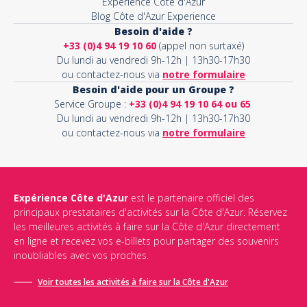
Expérience Côte d'Azur
Blog Côte d'Azur Experience
Besoin d'aide ?
+33 (0)4 94 19 10 60
(appel non surtaxé)
Du lundi au vendredi 9h-12h | 13h30-17h30
ou contactez-nous via
notre formulaire
Besoin d'aide pour un Groupe ?
Service Groupe :
+33 (0)4 94 19 10 64 ou 65
Du lundi au vendredi 9h-12h | 13h30-17h30
ou contactez-nous via
notre formulaire
Expérience Côte d'Azur
est le partenaire officiel des
principaux prestataires d'activités sur la Côte d'Azur. Réservez
les meilleures activités à faire sur la Côte d'Azur directement
en ligne et recevez vos e-billets pour partager des souvenirs
inoubliables avec vos proches.
Voir toutes les activités à faire sur la Côte d'Azur