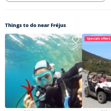
toujours le cas, ce ne sont jamais les mêmes d'une année à l'autre, celui
de l'année dernière était moyen). réservation online, confirmation par
mail + sms = ok créneau dispo 48h après ( sur juillet) Randonnée fun,
j'aurais aimé une pause moins longue Satisfait, je recommande et j'y
retournerai l'été prochain
Things to do near
Fréjus
Christophe
Très bon rapport qualité prix . Personnel
Specials offers
sympathique et à l’écoute de ses clients
Commenté le 03/08/2023
Oui , super activité