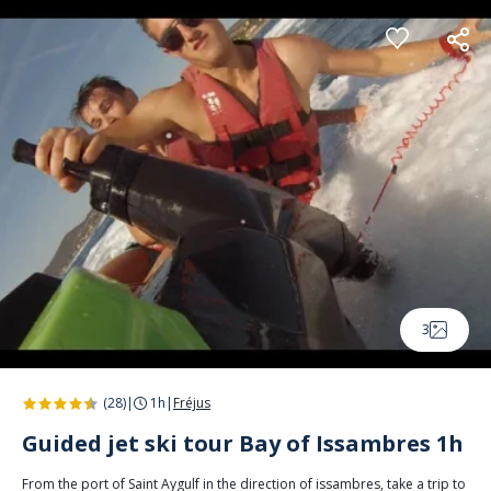
Cookies management panel
3
(28)
|
1h
|
Fréjus
Guided jet ski tour Bay of Issambres 1h
From the port of Saint Aygulf in the direction of issambres, take a trip to