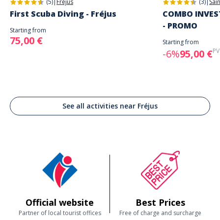
(5)
|
Fréjus
(3)
|
Sai
First Scuba Diving - Fréjus
COMBO INVEST
- PROMO
Starting from
75,00 €
Starting from
PV
-6%
95,00 €
See all activities near Fréjus
Official website
Best Prices
Partner of local tourist offices
Free of charge and surcharge