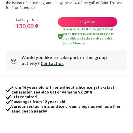
the island of sardinaux, and enjoy the view of the gulf of Saint-Tropez
for 1 or 2 people.
Starting from
buy now
130,00 €
Free service - Best price guaranteed -
your tickets received as soon as they
are validated by the service provider
(within 24 hours)
Would you like to take part in this group
activity?
Contact us
From 16 years old with or without a licence, jet ski last
generation sea-doo GTI or yamaha VX 2018
ID is required
Passenger from 12 years old
Various restaurants and ice cream shops as well as a fine
sand beach nearby