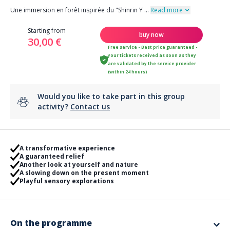
Une immersion en forêt inspirée du "Shinrin Y
...
Read more
Starting from
buy now
30,00 €
Free service - Best price guaranteed -
your tickets received as soon as they
are validated by the service provider
(within 24 hours)
Would you like to take part in this group
activity?
Contact us
A transformative experience
A guaranteed relief
Another look at yourself and nature
A slowing down on the present moment
Playful sensory explorations
On the programme