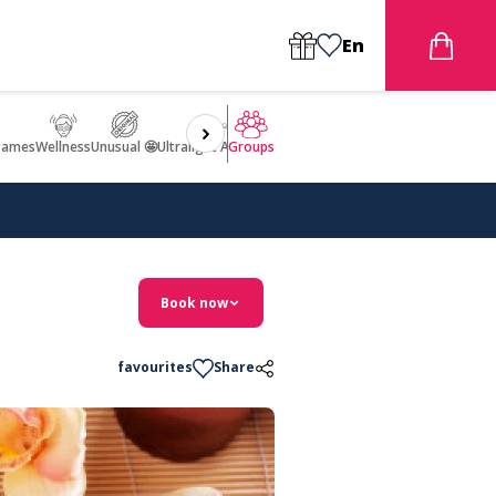
En
games
Wellness
Unusual 🤩
Ultralight Aircraft Flight
Groups
Book now
favourites
Share