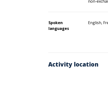
non-excha
Spoken
English, F
languages
Activity location