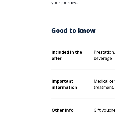
your journey...
Good to know
Included in the
Prestation
offer
beverage
Important
Medical cer
information
treatment.
Other info
Gift vouch