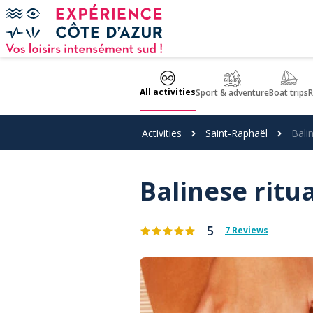
Cookies management panel
All activities
Sport & adventure
Boat trips
R
Activities
Saint-Raphaël
Balin
Balinese ritua
5
7 Reviews