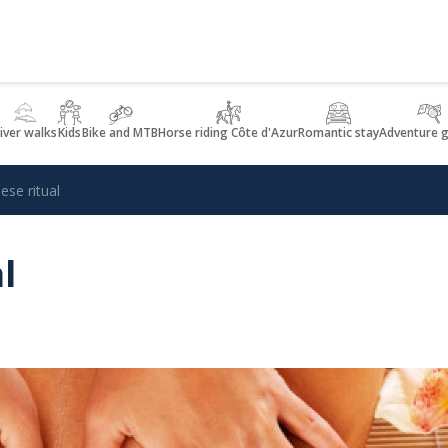
iver walks
Kids
Bike and MTB
Horse riding Côte d'Azur
Romantic stay
Adventure 
ese ritual
l