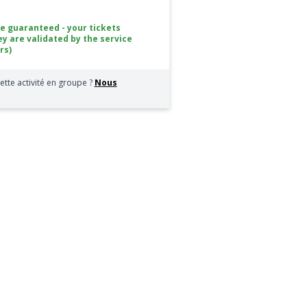
ce guaranteed - your tickets
ey are validated by the service
rs)
ette activité en groupe ?
Nous