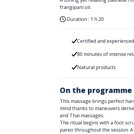
A toning yet relaxing Balinese ri
frangipani oil.
Duration :
1 h 20
Certified and experience
80 minutes of intense rel
Natural products
On the programme
This massage brings perfect ha
mind thanks to maneuvers derive
and Thai massages.
The ritual begins with a foot scr
pareo throughout the session. A 