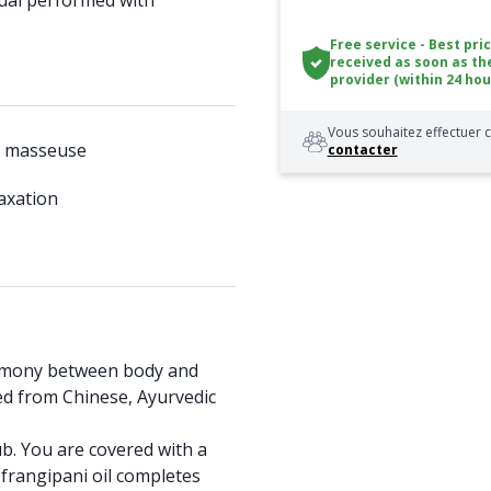
tual performed with
Free service - Best pri
received as soon as th
provider (within 24 hou
Vous souhaitez effectuer c
d masseuse
contacter
axation
rmony between body and
d from Chinese, Ayurvedic
ub. You are covered with a
frangipani oil completes