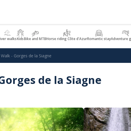
iver walks
Kids
Bike and MTB
Horse riding Côte d'Azur
Romantic stay
Adventure 
 Walk - Gorges de la Siagne
Gorges de la Siagne