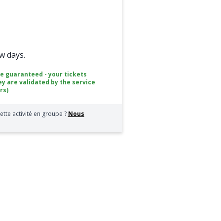
ew days.
ce guaranteed - your tickets
ey are validated by the service
rs)
ette activité en groupe ?
Nous