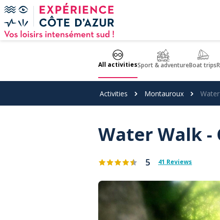
Cookies management panel
All activities
Sport & adventure
Boat trips
R
Activities
Montauroux
Water
Water Walk - 
5
41 Reviews