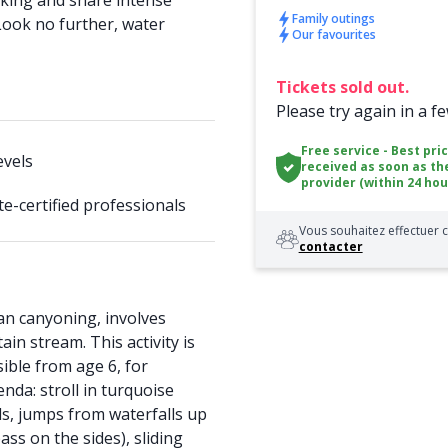
iking and share intense
Family outings
Look no further, water
Our favourites
Tickets sold out.
Please try again in a f
Free service - Best pri
evels
received as soon as th
provider (within 24 hou
te-certified professionals
Vous souhaitez effectuer c
contacter
an canyoning, involves
n stream. This activity is
sible from age 6, for
enda: stroll in turquoise
s, jumps from waterfalls up
ass on the sides), sliding