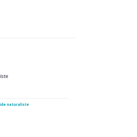
iste
ide naturaliste