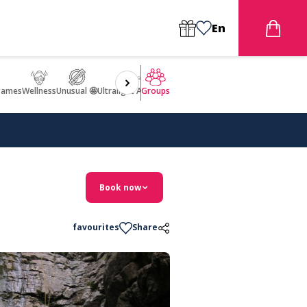
En
games
Wellness
Unusual 🤩
Ultralight Aircraft Flight
Groups
Book now
favourites
Share