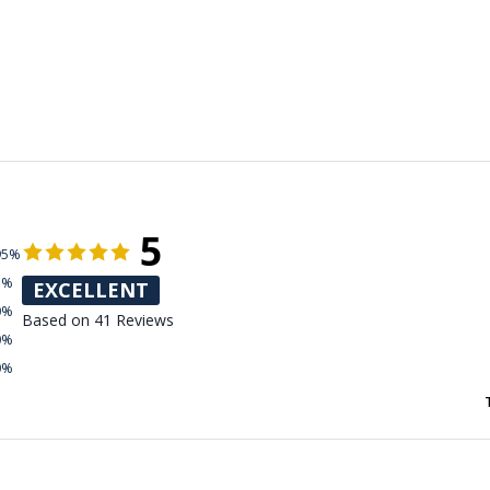
5
95%
5%
EXCELLENT
0%
Based on 41 Reviews
0%
0%