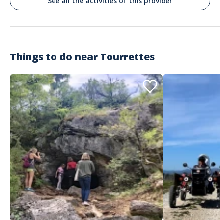
See all the activities of this provider
Commenté le 08/08/2021
Nous avons beaucoup apprécié notre première randonnée dans
l'Estérel avec Maddy qui nous a conduit sur des sentiers ombragés et
très agréables avec de très beaux points de vue. Maddy nous a
également fourni des informations intéressantes sur la région et la flore
du massif de l'Estérel. Le fait d'être en petit groupe est un plus que nous
Things to do near
Tourrettes
avons apprécié. Nous n'hésiterons pas à la solliciter de nouveau pour
découvrir d'autres sentiers de l'Estérel.
Customer reviews