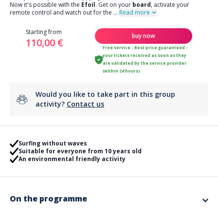
Now it's possible with the
Efoil
. Get on your
board
, activate your
remote control and watch out for the
...
Read more
Starting from
buy now
110,00 €
Free service - Best price guaranteed -
your tickets received as soon as they
are validated by the service provider
(within 24 hours)
Would you like to take part in this group
activity?
Contact us
Surfing without waves
Suitable for everyone from 10 years old
An environmental friendly activity
On the programme
Okwide Efoil academy
offers different programs to introduce you to