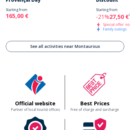
Provençal Day
Discount
je recommande cette activité autour de moi
Starting from
Starting from
165,00 €
-21%
27,50 €
Customer reviews
Special offer: no
Family outings
See all activities near Montauroux
Official website
Best Prices
Partner of local tourist offices
Free of charge and surcharge